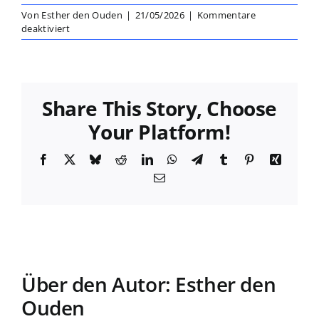
Von
Esther den Ouden
|
21/05/2026
|
Kommentare
für
deaktiviert
Dr.
phil.
Magdalena
Buddeberg
Share This Story, Choose
Your Platform!
Facebook
X
Bluesky
Reddit
LinkedIn
WhatsApp
Telegram
Tumblr
Pinterest
Xing
E-
Mail
Über den Autor:
Esther den
Ouden