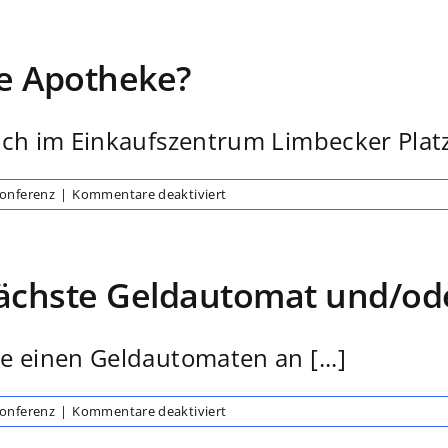
gelange
ich
während
te Apotheke?
der
Konferenz
ins
Internet?
ch im Einkaufszentrum Limbecker Platz 
für
Konferenz
|
Kommentare deaktiviert
Wo
finde
ich
die
nächste Geldautomat und/ode
nächste
Apotheke?
e einen Geldautomaten an [...]
für
Konferenz
|
Kommentare deaktiviert
Wo
befinden