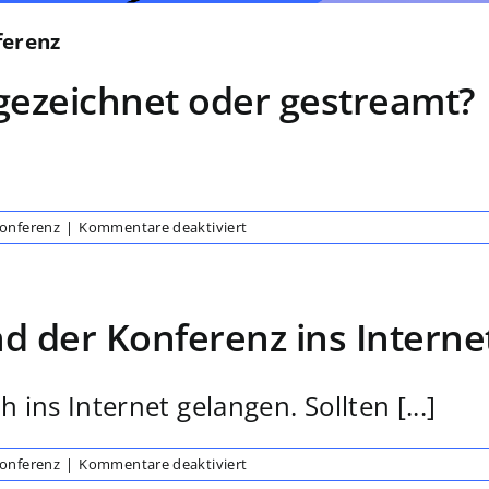
ferenz
gezeichnet oder gestreamt?
für
Konferenz
|
Kommentare deaktiviert
Wird
die
Konferenz
aufgezeichnet
d der Konferenz ins Interne
oder
gestreamt?
ins Internet gelangen. Sollten [...]
für
Konferenz
|
Kommentare deaktiviert
Wie