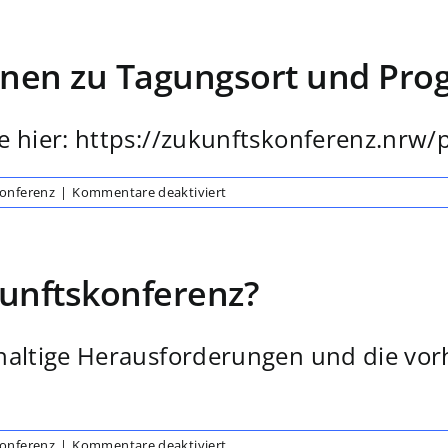
welchem
Tag
nehme
ionen zu Tagungsort und Pr
ich
teil?
 hier: https://zukunftskonferenz.nrw/pr
für
Konferenz
|
Kommentare deaktiviert
Wo
finde
ich
Informationen
kunftskonferenz?
zu
Tagungsort
und
Programm?
haltige Herausforderungen und die vor
für
Konferenz
|
Kommentare deaktiviert