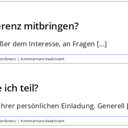
Wie
nah
sind
die
erenz mitbringen?
Veranstaltungsräume
beieinander?
Auf
welche
er dem Interesse, an Fragen [...]
Wege
sollte
ich
für
Konferenz
|
Kommentare deaktiviert
mich
Was
einstellen?
muss
ich
zur
ch teil?
Konferenz
mitbringen?
hrer persönlichen Einladung. Generell [.
für
Konferenz
|
Kommentare deaktiviert
An