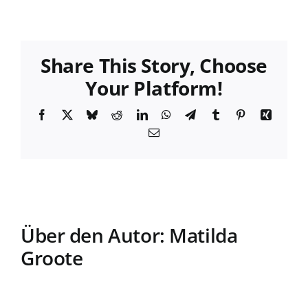
Dr.
Chris
Sieve
Share This Story, Choose
Your Platform!
Facebook
X
Bluesky
Reddit
LinkedIn
WhatsApp
Telegram
Tumblr
Pinterest
Xing
E-
Mail
Über den Autor:
Matilda
Groote