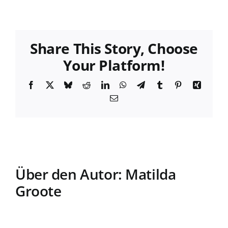
Prof.
Dr.
Anton
Graf
Share This Story, Choose
Your Platform!
Facebook
X
Bluesky
Reddit
LinkedIn
WhatsApp
Telegram
Tumblr
Pinterest
Xing
E-
Mail
Über den Autor:
Matilda
Groote