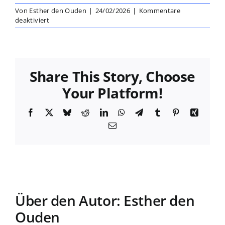
Von
Esther den Ouden
|
24/02/2026
|
Kommentare
für
deaktiviert
Prof.
Dr.
habil.
Petra
Schweizer-
Share This Story, Choose
Ries
Your Platform!
Facebook
X
Bluesky
Reddit
LinkedIn
WhatsApp
Telegram
Tumblr
Pinterest
Xing
E-
Mail
Über den Autor:
Esther den
Ouden