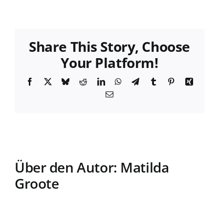
Prof.
Dr.
Thed
Radtk
Share This Story, Choose
Your Platform!
Facebook
X
Bluesky
Reddit
LinkedIn
WhatsApp
Telegram
Tumblr
Pinterest
Xing
E-
Mail
Über den Autor:
Matilda
Groote