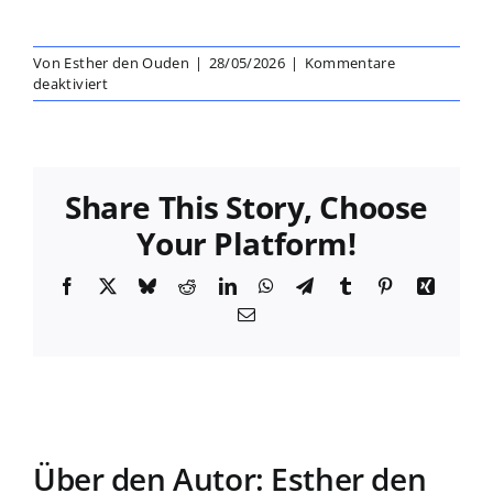
Von
Esther den Ouden
|
28/05/2026
|
Kommentare
für
deaktiviert
Prof.
i.V.
PD
Dirk
Holzinger
Share This Story, Choose
Your Platform!
Facebook
X
Bluesky
Reddit
LinkedIn
WhatsApp
Telegram
Tumblr
Pinterest
Xing
E-
Mail
Über den Autor:
Esther den