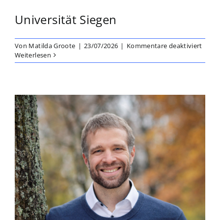
Universität Siegen
für
Von
Matilda Groote
|
23/07/2026
|
Kommentare deaktiviert
Prof.
Weiterlesen
Dr.
Thom
Ludw