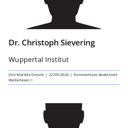
Dr. Christoph Sievering
Wuppertal Institut
für
Von
Matilda Groote
|
22/05/2026
|
Kommentare deaktiviert
Dr.
Weiterlesen
Chris
Sieve