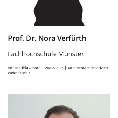
Prof. Dr. Nora Verfürth
Fachhochschule Münster
für
Von
Matilda Groote
|
24/02/2026
|
Kommentare deaktiviert
Prof.
Weiterlesen
Dr.
Nora
Verfü