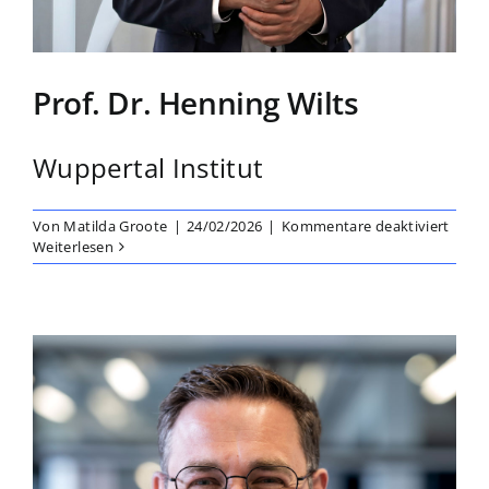
Prof. Dr. Henning Wilts
Wuppertal Institut
für
Von
Matilda Groote
|
24/02/2026
|
Kommentare deaktiviert
Prof.
Weiterlesen
Dr.
Henn
Wilts