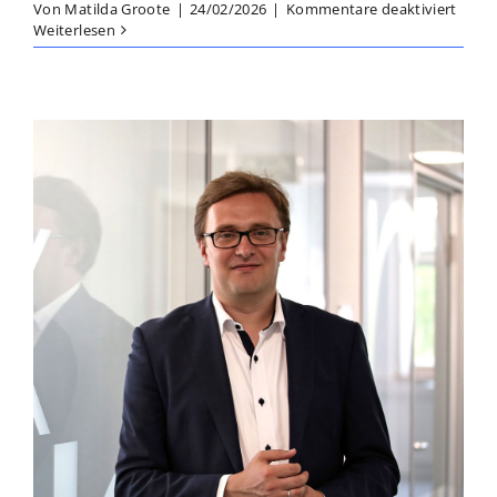
für
Von
Matilda Groote
|
24/02/2026
|
Kommentare deaktiviert
Prof.
Weiterlesen
Dr.
Nils
Tippk