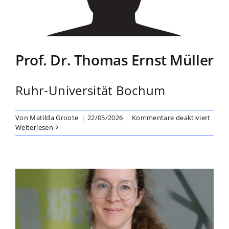
Prof. Dr. Thomas Ernst Müller
Ruhr-Universität Bochum
für
Von
Matilda Groote
|
22/05/2026
|
Kommentare deaktiviert
Prof.
Weiterlesen
Dr.
Thom
Ernst
Mülle